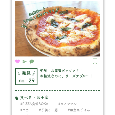
発見！お座敷ピッツァ？！
本格派なのに、リーズナブル～！
29
食べる・お土産
#PIZZA食堂ROKA
#タノシマル
#ロカ
#子供と一緒
#田主丸ごはん