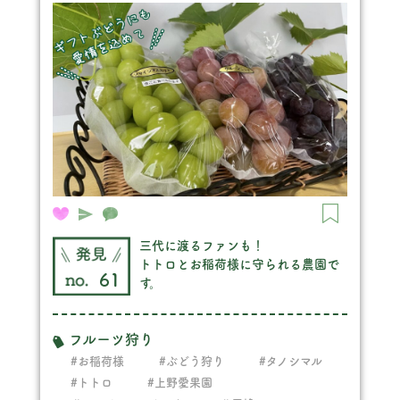
三代に渡るファンも！
トトロとお稲荷様に守られる農園で
61
す。
フルーツ狩り
#お稲荷様
#ぶどう狩り
#タノシマル
#トトロ
#上野愛果園