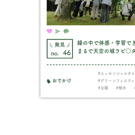
緑の中で体感・学習で
まるで天空の城ラピ○
46
#エッセンシャルオイ
おでかけ
#グリーンフェスティ
#公園
#植木