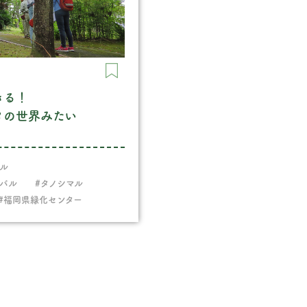
きる！
タの世界みたい
ル
バル
#タノシマル
#福岡県緑化センター