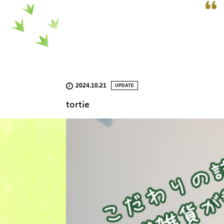
2024.10.21
UPDATE
tortie