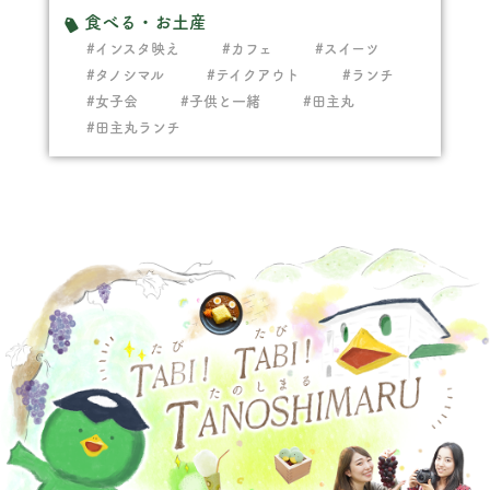
食べる・お土産
#インスタ映え
#カフェ
#スイーツ
#タノシマル
#テイクアウト
#ランチ
#女子会
#子供と一緒
#田主丸
#田主丸ランチ