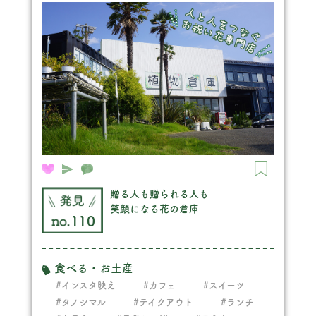
贈る人も贈られる人も
笑顔になる花の倉庫
110
食べる・お土産
#インスタ映え
#カフェ
#スイーツ
#タノシマル
#テイクアウト
#ランチ